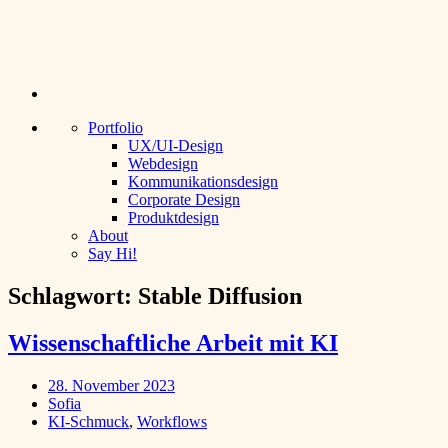
Sofia Gerstlacher
Portfolio
UX/UI-Design
Webdesign
Kommunikationsdesign
Corporate Design
Produktdesign
About
Say Hi!
Schlagwort:
Stable Diffusion
Wissenschaftliche Arbeit mit KI
28. November 2023
Sofia
KI-Schmuck
,
Workflows