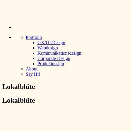
Sofia Gerstlacher
Portfolio
UX/UI-Design
Webdesign
Kommunikationsdesign
Corporate Design
Produktdesign
About
Say Hi!
Lokalblüte
Lokalblüte