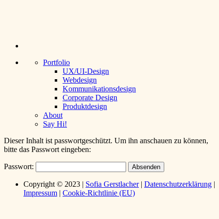
Sofia Gerstlacher
Portfolio
UX/UI-Design
Webdesign
Kommunikationsdesign
Corporate Design
Produktdesign
About
Say Hi!
Dieser Inhalt ist passwortgeschützt. Um ihn anschauen zu können,
bitte das Passwort eingeben:
Passwort:
Copyright © 2023 |
Sofia Gerstlacher
|
Datenschutz­erklärung
|
Impressum
|
Cookie-Richtlinie (EU)